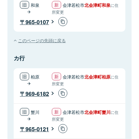
和泉
会津若松市
北会津町和泉
に住
所変更
965-0107
このページの先頭に戻る
カ行
柏原
会津若松市
北会津町柏原
に住
所変更
969-6182
蟹川
会津若松市
北会津町蟹川
に住
所変更
965-0121