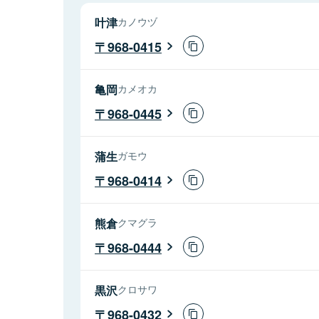
叶津
カノウヅ
968-0415
亀岡
カメオカ
968-0445
蒲生
ガモウ
968-0414
熊倉
クマグラ
968-0444
黒沢
クロサワ
968-0432