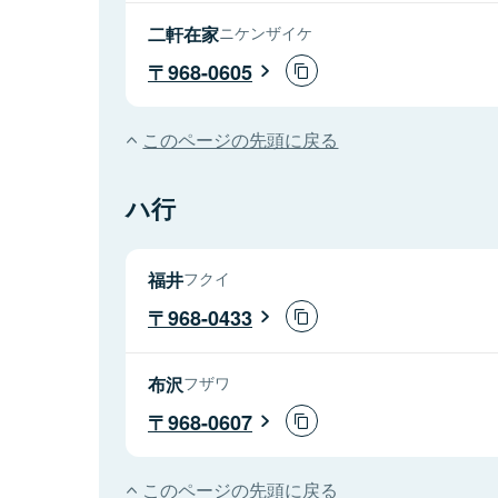
二軒在家
ニケンザイケ
968-0605
このページの先頭に戻る
ハ行
福井
フクイ
968-0433
布沢
フザワ
968-0607
このページの先頭に戻る