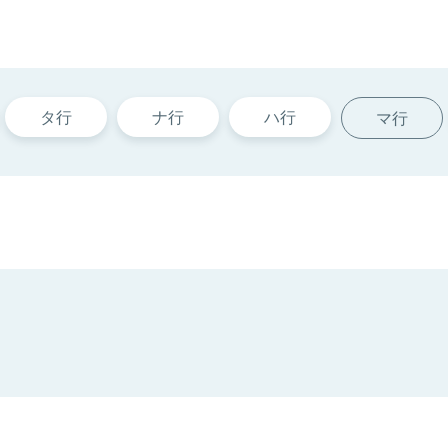
タ行
ナ行
ハ行
マ行