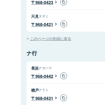
968-0423
只見
タダミ
968-0421
このページの先頭に戻る
ナ行
長浜
ナガハマ
968-0442
楢戸
ナラト
968-0431