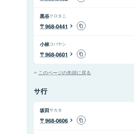
黒谷
クロタニ
968-0441
小林
コバヤシ
968-0601
このページの先頭に戻る
サ行
坂田
サカタ
968-0606