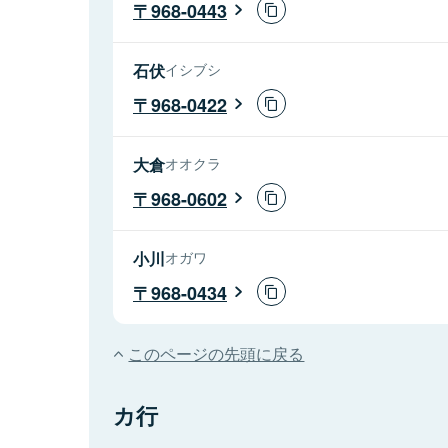
968-0443
石伏
イシブシ
968-0422
大倉
オオクラ
968-0602
小川
オガワ
968-0434
このページの先頭に戻る
カ行