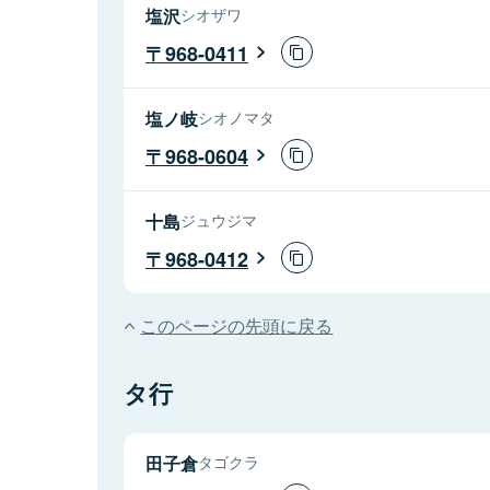
塩沢
シオザワ
968-0411
塩ノ岐
シオノマタ
968-0604
十島
ジュウジマ
968-0412
このページの先頭に戻る
タ行
田子倉
タゴクラ