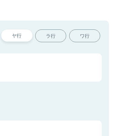
ヤ行
ラ行
ワ行