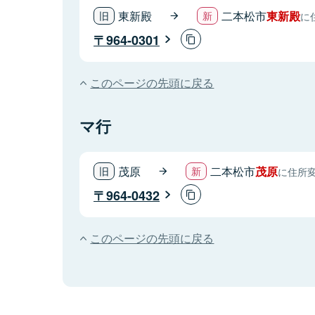
東新殿
二本松市
東新殿
に
964-0301
このページの先頭に戻る
マ行
茂原
二本松市
茂原
に住所
964-0432
このページの先頭に戻る