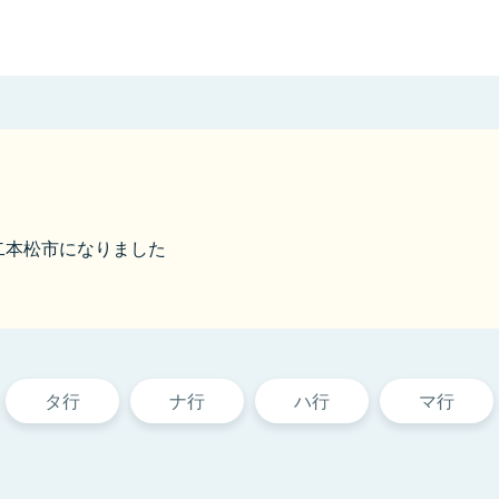
ら二本松市になりました
タ行
ナ行
ハ行
マ行