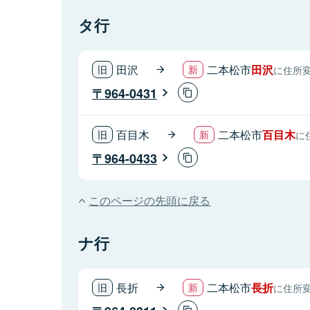
タ行
田沢
二本松市
田沢
に住所
964-0431
百目木
二本松市
百目木
に
964-0433
このページの先頭に戻る
ナ行
長折
二本松市
長折
に住所