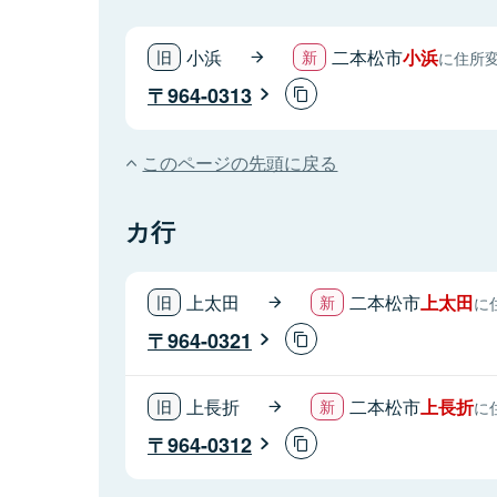
小浜
二本松市
小浜
に住所
964-0313
このページの先頭に戻る
カ行
上太田
二本松市
上太田
に
964-0321
上長折
二本松市
上長折
に
964-0312