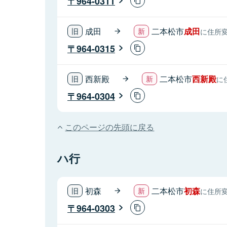
964-0311
成田
二本松市
成田
に住所
964-0315
西新殿
二本松市
西新殿
に
964-0304
このページの先頭に戻る
ハ行
初森
二本松市
初森
に住所
964-0303