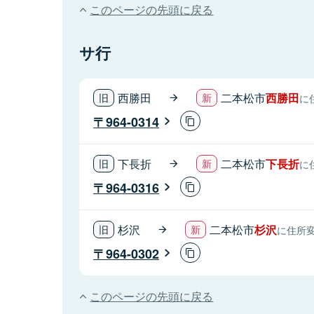
このページの先頭に戻る
サ行
西勝田
二本松市
西勝田
に
964-0314
下長折
二本松市
下長折
に
964-0316
杉沢
二本松市
杉沢
に住所
964-0302
このページの先頭に戻る