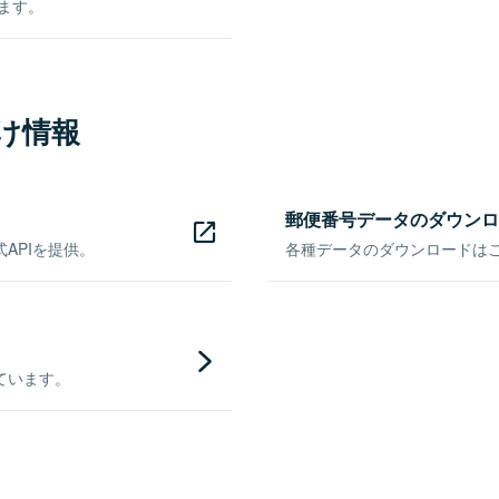
きます。
け情報
郵便番号データのダウンロ
APIを提供。
各種データのダウンロードはこち
ています。