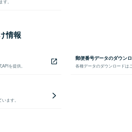
きます。
け情報
郵便番号データのダウンロ
APIを提供。
各種データのダウンロードはこち
ています。