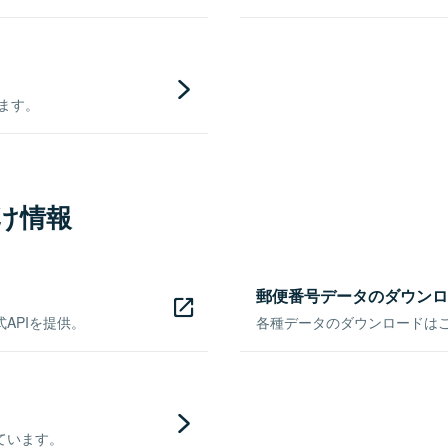
きます。
け情報
郵便番号データのダウンロ
APIを提供。
各種データのダウンロードはこち
ています。