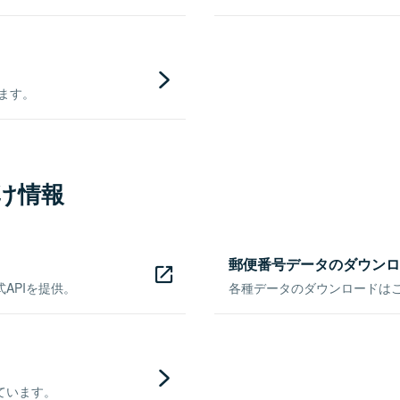
きます。
け情報
郵便番号データのダウンロ
APIを提供。
各種データのダウンロードはこち
ています。