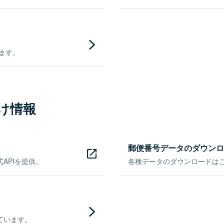
きます。
け情報
郵便番号データのダウンロ
APIを提供。
各種データのダウンロードはこち
ています。