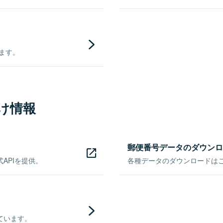
きます。
け情報
郵便番号データのダウンロ
APIを提供。
各種データのダウンロードはこち
ています。