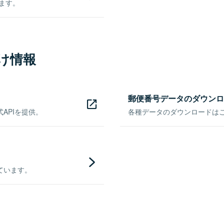
きます。
け情報
郵便番号データのダウンロ
APIを提供。
各種データのダウンロードはこち
ています。