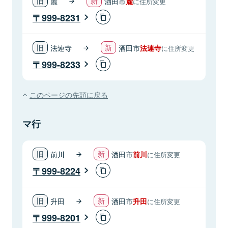
麓
酒田市
麓
に住所変更
999-8231
法連寺
酒田市
法連寺
に住所変更
999-8233
このページの先頭に戻る
マ行
前川
酒田市
前川
に住所変更
999-8224
升田
酒田市
升田
に住所変更
999-8201