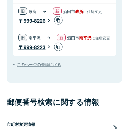
政所
酒田市
政所
に住所変更
999-8226
南平沢
酒田市
南平沢
に住所変更
999-8223
このページの先頭に戻る
郵便番号検索に関する情報
市町村変更情報