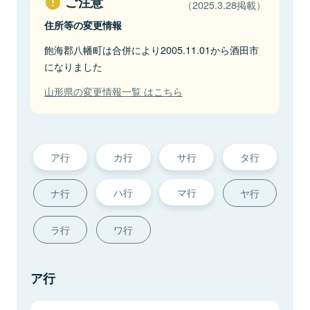
ご注意
（2025.3.28掲載）
住所等の変更情報
飽海郡八幡町は合併により2005.11.01から酒田市
になりました
山形県の変更情報一覧 はこちら
ア行
カ行
サ行
タ行
ハ行
マ行
ナ行
ヤ行
ラ行
ワ行
ア行