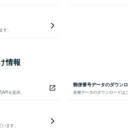
きます。
け情報
郵便番号データのダウンロ
APIを提供。
各種データのダウンロードはこち
ています。