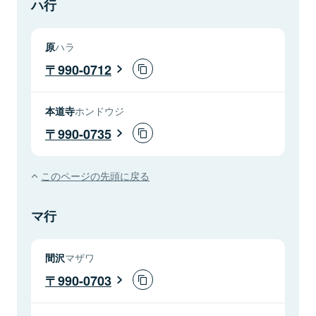
ハ行
原
ハラ
990-0712
本道寺
ホンドウジ
990-0735
このページの先頭に戻る
マ行
間沢
マザワ
990-0703