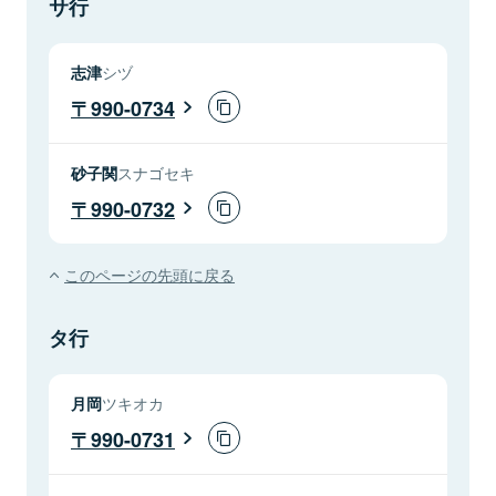
サ行
志津
シヅ
990-0734
砂子関
スナゴセキ
990-0732
このページの先頭に戻る
タ行
月岡
ツキオカ
990-0731