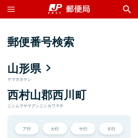
郵便番号検索
山形県
ヤマガタケン
西村山郡西川町
ニシムラヤマグンニシカワマチ
ア行
カ行
サ行
タ行