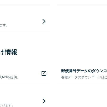
きます。
け情報
郵便番号データのダウンロ
APIを提供。
各種データのダウンロードはこち
ています。