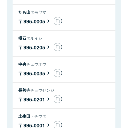
たも山
タモヤマ
995-0005
樽石
タルイシ
995-0205
中央
チュウオウ
995-0035
長善寺
チョウゼンジ
995-0201
土生田
トチウダ
995-0001