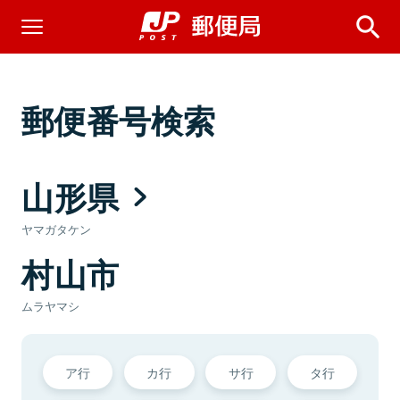
郵便番号検索
山形県
ヤマガタケン
村山市
ムラヤマシ
ア行
カ行
サ行
タ行