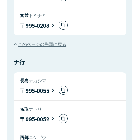
富並
トミナミ
995-0208
このページの先頭に戻る
ナ行
長島
ナガシマ
995-0055
名取
ナトリ
995-0052
西郷
ニシゴウ