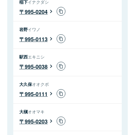
稲下
イナクダシ
995-0204
岩野
イワノ
995-0113
駅西
エキニシ
995-0038
大久保
オオクボ
995-0111
大槇
オオマキ
995-0203