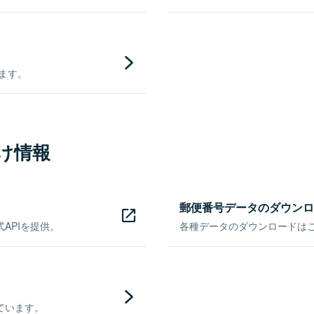
きます。
け情報
郵便番号データのダウンロ
APIを提供。
各種データのダウンロードはこち
ています。