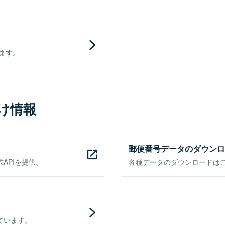
きます。
け情報
郵便番号データのダウンロ
APIを提供。
各種データのダウンロードはこち
ています。