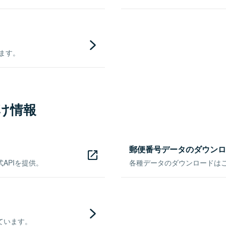
きます。
け情報
郵便番号データのダウンロ
APIを提供。
各種データのダウンロードはこち
ています。