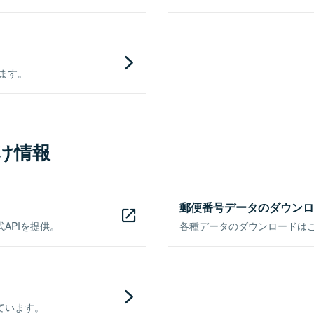
きます。
け情報
郵便番号データのダウンロ
APIを提供。
各種データのダウンロードはこち
ています。