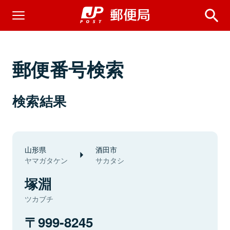
郵便番号検索
検索結果
山形県
酒田市
ヤマガタケン
サカタシ
塚淵
ツカブチ
999-8245