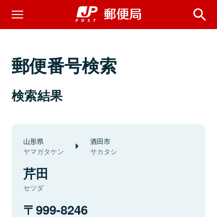
郵便番号検索
検索結果
山形県
酒田市
ヤマガタケン
サカタシ
芹田
セツダ
999-8246