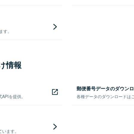
きます。
け情報
郵便番号データのダウンロ
APIを提供。
各種データのダウンロードはこち
ています。