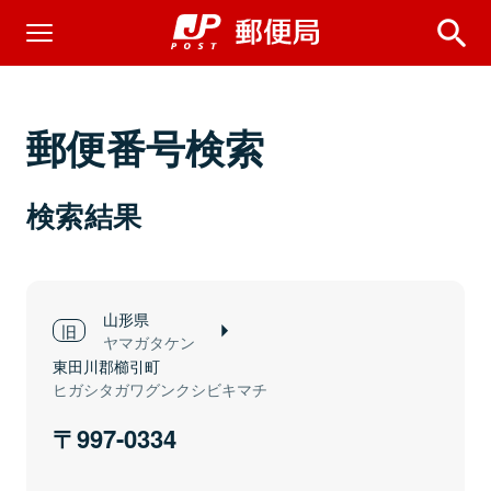
郵便番号検索
検索結果
山形県
ヤマガタケン
東田川郡櫛引町
ヒガシタガワグンクシビキマチ
997-0334