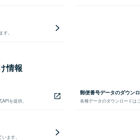
きます。
け情報
郵便番号データのダウンロ
APIを提供。
各種データのダウンロードはこち
ています。