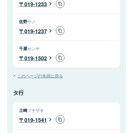
019-1233
佐野
サノ
019-1237
千屋
センヤ
019-1502
このページの先頭に戻る
タ行
土崎
ツチザキ
019-1541