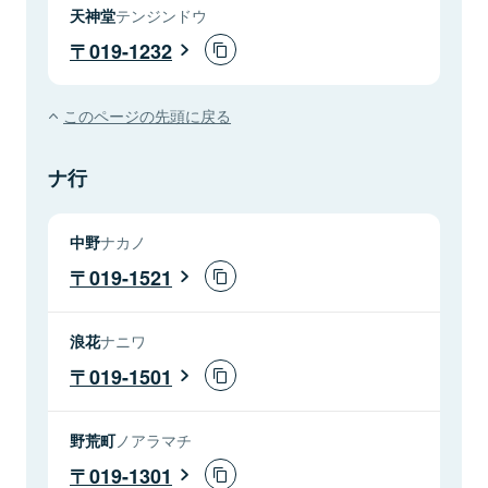
天神堂
テンジンドウ
019-1232
このページの先頭に戻る
ナ行
中野
ナカノ
019-1521
浪花
ナニワ
019-1501
野荒町
ノアラマチ
019-1301