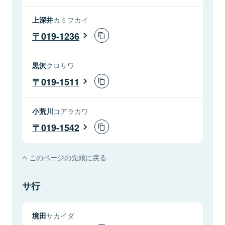
上深井
カミフカイ
019-1236
黒沢
クロサワ
019-1511
小荒川
コアラカワ
019-1542
このページの先頭に戻る
サ行
境田
サカイダ