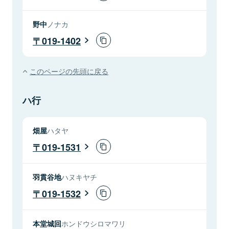
野中
ノナカ
019-1402
このページの先頭に戻る
ハ行
畑屋
ハタヤ
019-1531
羽貫谷地
ハヌキヤチ
019-1532
本堂城回
ホンドウシロマワリ