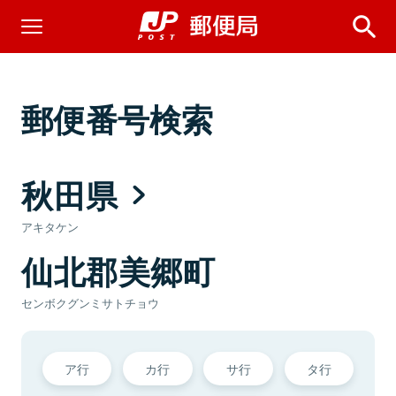
郵便番号検索
秋田県
アキタケン
仙北郡美郷町
センボクグンミサトチョウ
ア行
カ行
サ行
タ行