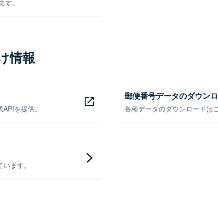
きます。
け情報
郵便番号データのダウンロ
APIを提供。
各種データのダウンロードはこち
ています。