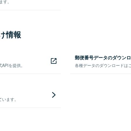
きます。
け情報
郵便番号データのダウンロ
APIを提供。
各種データのダウンロードはこち
ています。