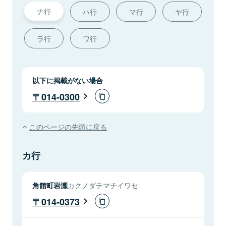
ナ行
ハ行
マ行
ヤ行
ラ行
ワ行
以下に掲載がない場合
014-0300
このページの先頭に戻る
カ行
角館町岩瀬
カクノダテマチイワセ
014-0373