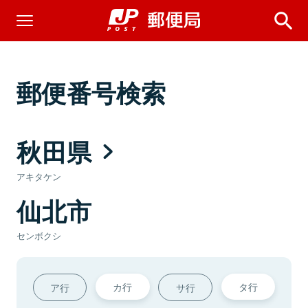
郵便番号検索
秋田県
アキタケン
仙北市
センボクシ
カ行
タ行
ア行
サ行