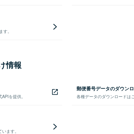
きます。
け情報
郵便番号データのダウンロ
APIを提供。
各種データのダウンロードはこち
ています。