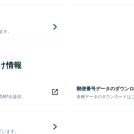
きます。
け情報
郵便番号データのダウンロ
APIを提供。
各種データのダウンロードはこち
ています。