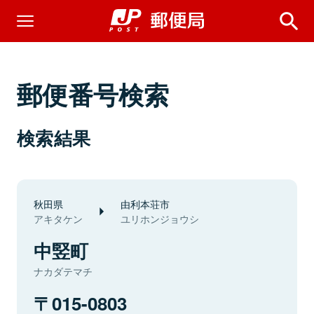
郵便番号検索
検索結果
秋田県
由利本荘市
アキタケン
ユリホンジョウシ
中竪町
ナカダテマチ
015-0803