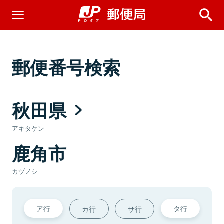
郵便番号検索
秋田県
アキタケン
鹿角市
カヅノシ
ア行
タ行
カ行
サ行