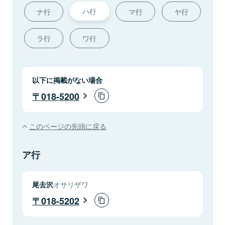
ハ行
ナ行
マ行
ヤ行
ラ行
ワ行
以下に掲載がない場合
018-5200
このページの先頭に戻る
ア行
尾去沢
オサリザワ
018-5202