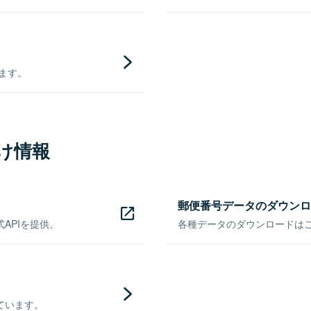
きます。
け情報
郵便番号データのダウンロ
APIを提供。
各種データのダウンロードはこち
ています。