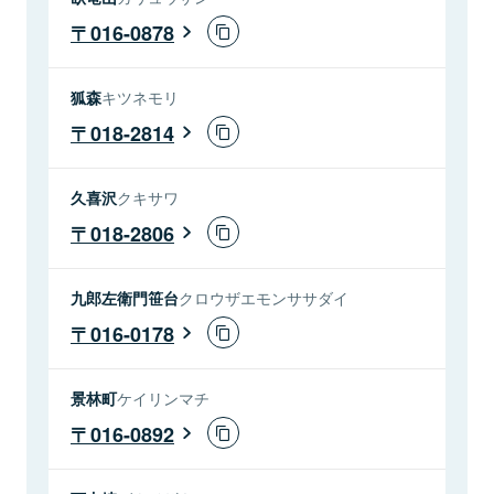
016-0878
狐森
キツネモリ
018-2814
久喜沢
クキサワ
018-2806
九郎左衛門笹台
クロウザエモンササダイ
016-0178
景林町
ケイリンマチ
016-0892