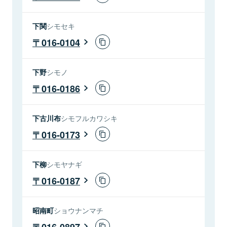
下関
シモセキ
016-0104
下野
シモノ
016-0186
下古川布
シモフルカワシキ
016-0173
下柳
シモヤナギ
016-0187
昭南町
ショウナンマチ
016-0897