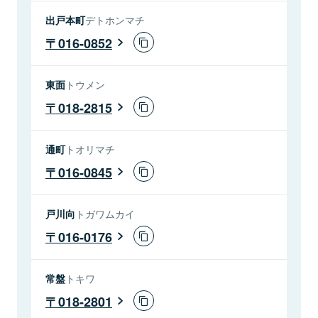
出戸本町
デトホンマチ
016-0852
東面
トウメン
018-2815
通町
トオリマチ
016-0845
戸川向
トガワムカイ
016-0176
常盤
トキワ
018-2801