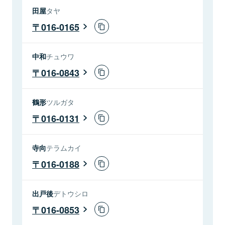
田屋
タヤ
016-0165
中和
チュウワ
016-0843
鶴形
ツルガタ
016-0131
寺向
テラムカイ
016-0188
出戸後
デトウシロ
016-0853