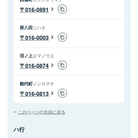
016-0891
荷八田
ニハタ
016-0003
沼ノ上
ヌマノウエ
016-0874
能代町
ノシロマチ
016-0813
このページの先頭に戻る
ハ行