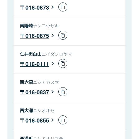
016-0873
南陽崎
ナンヨウザキ
016-0875
仁井田白山
ニイダシロヤマ
016-0111
西赤沼
ニシアカヌマ
016-0837
西大瀬
ニシオオセ
016-0855
西通町
ニシドオリマチ