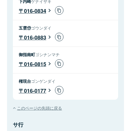
下内崎
ゲナイザキ
016-0834
五雲岱
ゴウンダイ
016-0883
御指南町
ゴシナンマチ
016-0815
権現台
ゴンゲンダイ
016-0177
このページの先頭に戻る
サ行