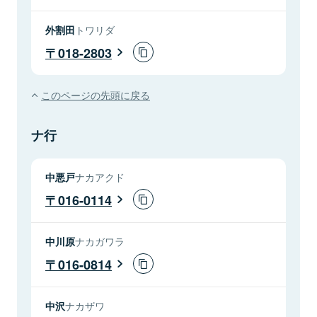
外割田
トワリダ
018-2803
このページの先頭に戻る
ナ行
中悪戸
ナカアクド
016-0114
中川原
ナカガワラ
016-0814
中沢
ナカザワ