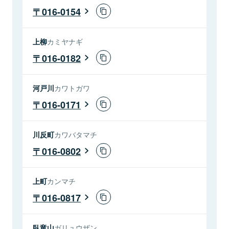
016-0154
上柳
カミヤナギ
016-0182
河戸川
カワトガワ
016-0171
川反町
カワバタマチ
016-0802
上町
カンマチ
016-0817
臥竜山
ガリュウザン