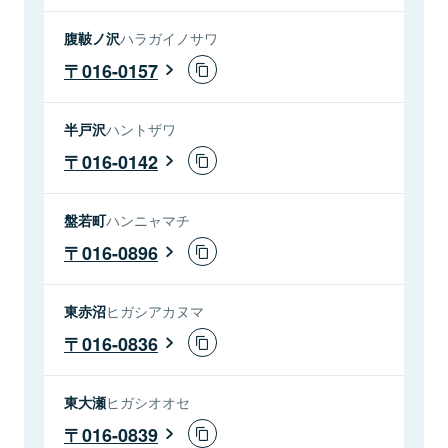
腹鞁ノ沢
ハラガイノサワ
016-0157
半戸沢
ハントザワ
016-0142
盤若町
ハンニャマチ
016-0896
東赤沼
ヒガシアカヌマ
016-0836
東大瀬
ヒガシオオセ
016-0839