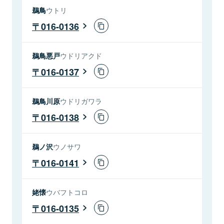
鵜鳥
ウトリ
016-0136
鵜鳥悪戸
ウドリアクド
016-0137
鵜鳥川原
ウドリガワラ
016-0138
鵜ノ沢
ウノサワ
016-0141
姥懐
ウバフトコロ
016-0135