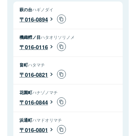
萩の台
ハギノダイ
016-0894
機織轌ノ目
ハタオリソリノメ
016-0116
畠町
ハタマチ
016-0821
花園町
ハナゾノマチ
016-0844
浜通町
ハマドオリマチ
016-0801