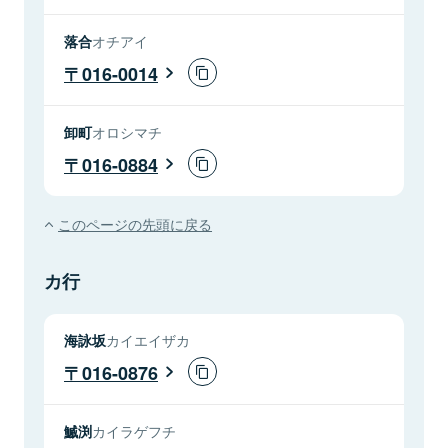
落合
オチアイ
016-0014
卸町
オロシマチ
016-0884
このページの先頭に戻る
カ行
海詠坂
カイエイザカ
016-0876
鰄渕
カイラゲフチ