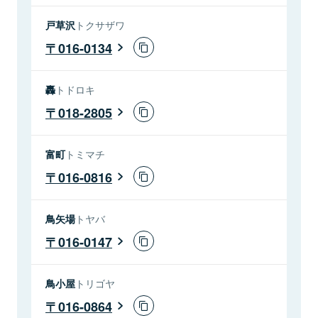
戸草沢
トクサザワ
016-0134
轟
トドロキ
018-2805
富町
トミマチ
016-0816
鳥矢場
トヤバ
016-0147
鳥小屋
トリゴヤ
016-0864