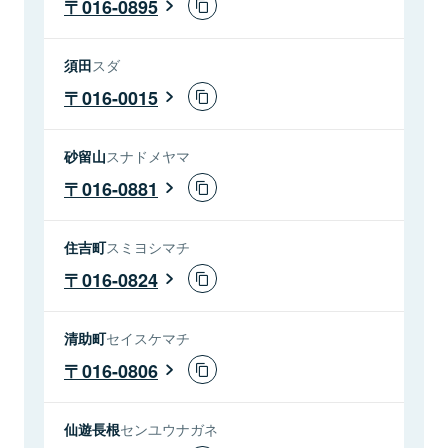
016-0895
須田
スダ
016-0015
砂留山
スナドメヤマ
016-0881
住吉町
スミヨシマチ
016-0824
清助町
セイスケマチ
016-0806
仙遊長根
センユウナガネ