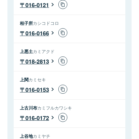
016-0121
柏子所
カシコドコロ
016-0166
上悪土
カミアクド
018-2813
上関
カミセキ
016-0153
上古川布
カミフルカワシキ
016-0172
上谷地
カミヤチ