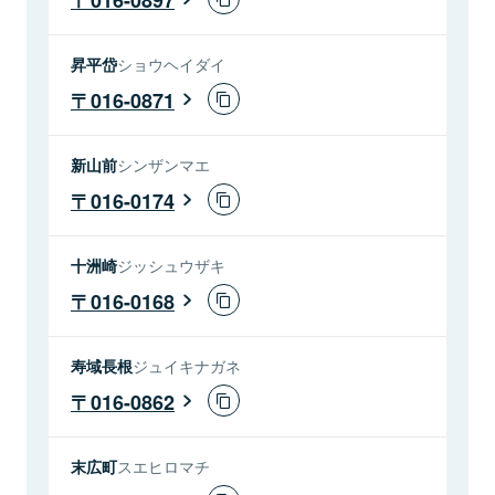
昇平岱
ショウヘイダイ
016-0871
新山前
シンザンマエ
016-0174
十洲崎
ジッシュウザキ
016-0168
寿域長根
ジュイキナガネ
016-0862
末広町
スエヒロマチ