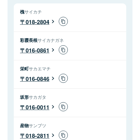
槐
サイカチ
018-2804
彩霞長根
サイカナガネ
016-0861
栄町
サカエマチ
016-0846
坂形
サカガタ
016-0011
産物
サンブツ
018-2811