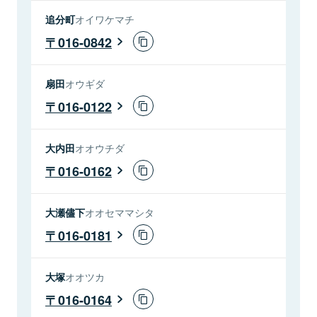
追分町
オイワケマチ
016-0842
扇田
オウギダ
016-0122
大内田
オオウチダ
016-0162
大瀬儘下
オオセママシタ
016-0181
大塚
オオツカ
016-0164