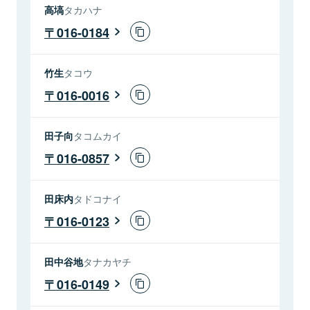
高塙
タカハナ
016-0184
竹生
タコウ
016-0016
田子向
タコムカイ
016-0857
田床内
タドコナイ
016-0123
田中谷地
タナカヤチ
016-0149