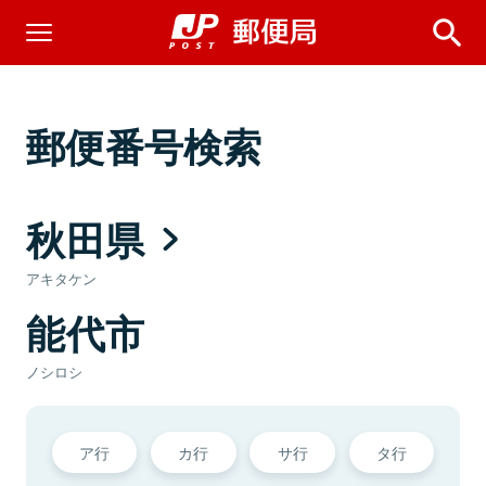
郵便番号検索
秋田県
アキタケン
能代市
ノシロシ
ア行
カ行
サ行
タ行