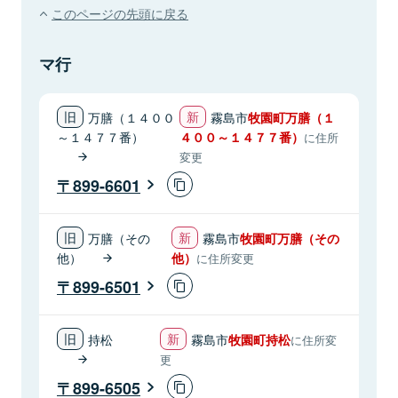
このページの先頭に戻る
マ行
万膳（１４００
霧島市
牧園町万膳（１
～１４７７番）
４００～１４７７番）
に住所
変更
899-6601
万膳（その
霧島市
牧園町万膳（その
他）
他）
に住所変更
899-6501
持松
霧島市
牧園町持松
に住所変
更
899-6505