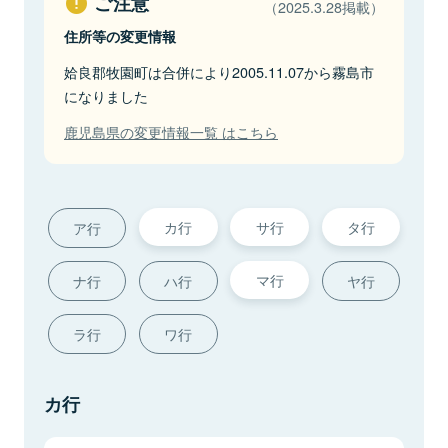
ご注意
（2025.3.28掲載）
住所等の変更情報
姶良郡牧園町は合併により2005.11.07から霧島市
になりました
鹿児島県の変更情報一覧 はこちら
カ行
サ行
タ行
ア行
マ行
ナ行
ハ行
ヤ行
ラ行
ワ行
カ行