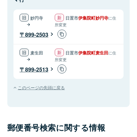
妙円寺
日置市
伊集院町妙円寺
に住
所変更
899-2503
麦生田
日置市
伊集院町麦生田
に住
所変更
899-2513
このページの先頭に戻る
郵便番号検索に関する情報