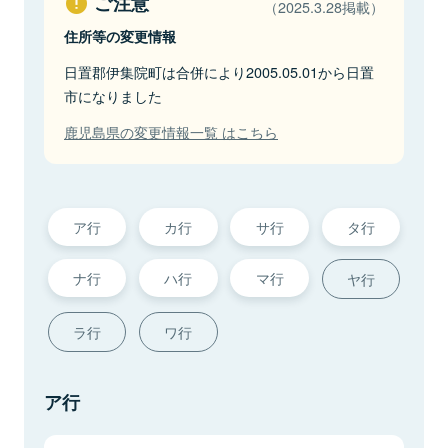
ご注意
（2025.3.28掲載）
住所等の変更情報
日置郡伊集院町は合併により2005.05.01から日置
市になりました
鹿児島県の変更情報一覧 はこちら
ア行
カ行
サ行
タ行
ナ行
ハ行
マ行
ヤ行
ラ行
ワ行
ア行