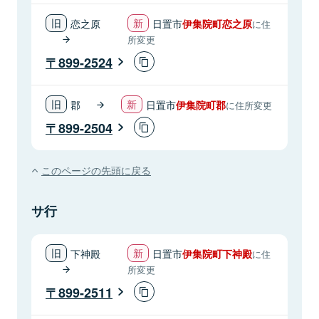
恋之原
日置市
伊集院町恋之原
に住
所変更
899-2524
郡
日置市
伊集院町郡
に住所変更
899-2504
このページの先頭に戻る
サ行
下神殿
日置市
伊集院町下神殿
に住
所変更
899-2511