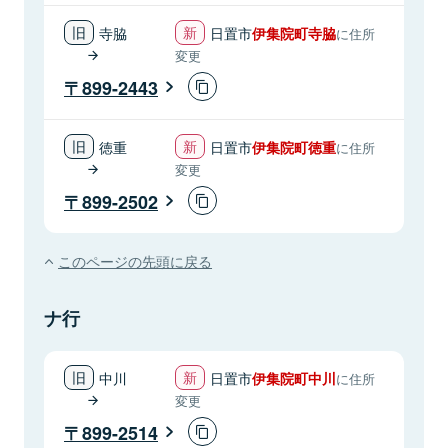
寺脇
日置市
伊集院町寺脇
に住所
変更
899-2443
徳重
日置市
伊集院町徳重
に住所
変更
899-2502
このページの先頭に戻る
ナ行
中川
日置市
伊集院町中川
に住所
変更
899-2514