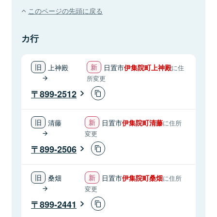
このページの先頭に戻る
カ行
上神殿
日置市
伊集院町上神殿
に住
所変更
899-2512
清藤
日置市
伊集院町清藤
に住所
変更
899-2506
桑畑
日置市
伊集院町桑畑
に住所
変更
899-2441