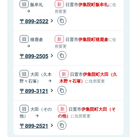
飯牟礼
日置市
伊集院町飯牟礼
に住
所変更
899-2522
猪鹿倉
日置市
伊集院町猪鹿倉
に住
所変更
899-2505
大田（久木
日置市
伊集院町大田（久
野々石塚）
木野々石塚）
に住所変更
899-3121
大田（その
日置市
伊集院町大田（そ
他）
の他）
に住所変更
899-2521