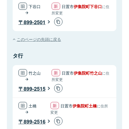
下谷口
日置市
伊集院町下谷口
に住
所変更
899-2501
このページの先頭に戻る
タ行
竹之山
日置市
伊集院町竹之山
に住
所変更
899-2515
土橋
日置市
伊集院町土橋
に住所
変更
899-2516