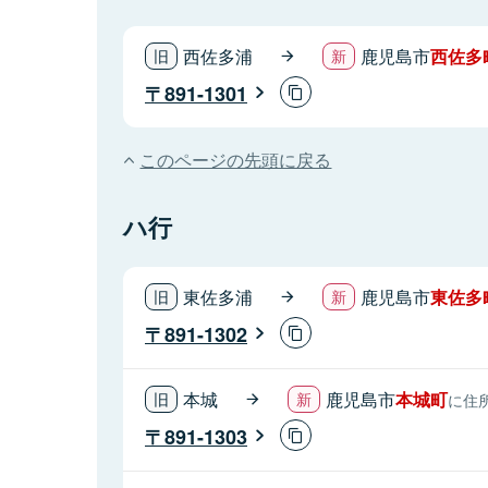
西佐多浦
鹿児島市
西佐多
891-1301
このページの先頭に戻る
ハ行
東佐多浦
鹿児島市
東佐多
891-1302
本城
鹿児島市
本城町
に住
891-1303