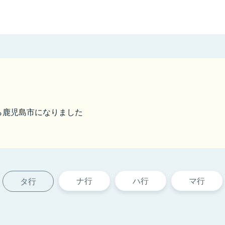
1から鹿児島市になりました
ナ行
ハ行
マ行
タ行