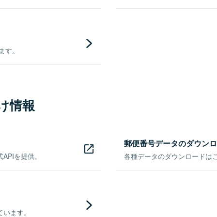
きます。
け情報
郵便番号データのダウンロ
APIを提供。
各種データのダウンロードはこち
ています。