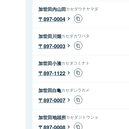
加世田内山田
カセダウチヤマダ
897-0004
加世田川畑
カセダカワバタ
897-0003
加世田小湊
カセダコミナト
897-1122
加世田白亀
カセダシラカメ
897-0007
加世田地頭所
カセダジトウショ
897-0008