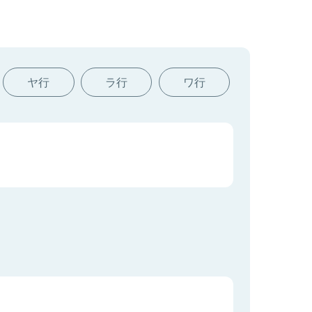
ヤ行
ラ行
ワ行