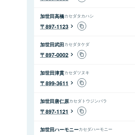
加世田高橋
カセダタカハシ
897-1123
加世田武田
カセダタケダ
897-0002
加世田津貫
カセダツヌキ
899-3611
加世田唐仁原
カセダトウジンバラ
897-1121
加世田ハーモニー
カセダハーモニー