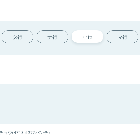
ハ行
タ行
ナ行
マ行
ョウ(4713-5277バンチ)