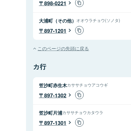
898-0221
大浦町（その他）
オオウラチョウ(ソノタ)
897-1201
このページの先頭に戻る
カ行
笠沙町赤生木
カササチョウアコウギ
897-1302
笠沙町片浦
カササチョウカタウラ
897-1301