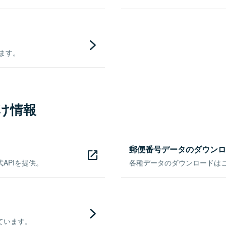
きます。
け情報
郵便番号データのダウンロ
APIを提供。
各種データのダウンロードはこち
ています。