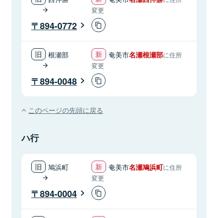
変更
894-0772
根瀬部
奄美市
名瀬根瀬部
に住所
変更
894-0048
このページの先頭に戻る
ハ行
鳩浜町
奄美市
名瀬鳩浜町
に住所
変更
894-0004