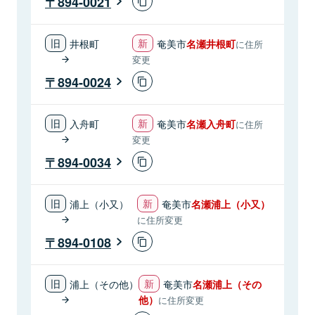
894-0021
井根町
奄美市
名瀬井根町
に住所
変更
894-0024
入舟町
奄美市
名瀬入舟町
に住所
変更
894-0034
浦上（小又）
奄美市
名瀬浦上（小又）
に住所変更
894-0108
浦上（その他）
奄美市
名瀬浦上（その
他）
に住所変更