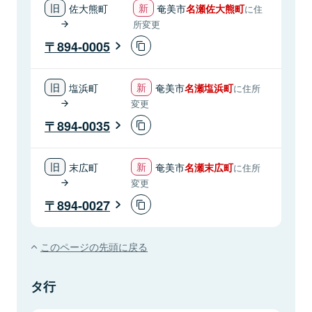
佐大熊町
奄美市
名瀬佐大熊町
に住
所変更
894-0005
塩浜町
奄美市
名瀬塩浜町
に住所
変更
894-0035
末広町
奄美市
名瀬末広町
に住所
変更
894-0027
このページの先頭に戻る
タ行