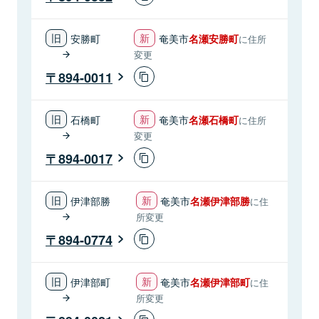
安勝町
奄美市
名瀬安勝町
に住所
変更
894-0011
石橋町
奄美市
名瀬石橋町
に住所
変更
894-0017
伊津部勝
奄美市
名瀬伊津部勝
に住
所変更
894-0774
伊津部町
奄美市
名瀬伊津部町
に住
所変更