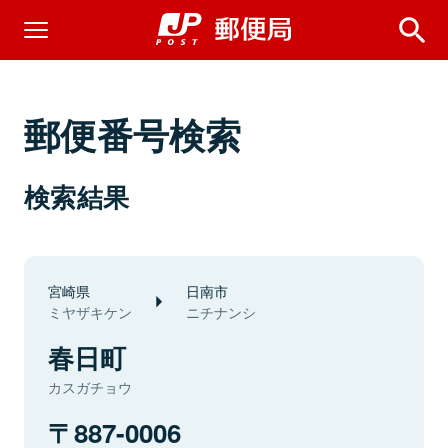
郵便番号検索
検索結果
宮崎県
日南市
ミヤザキケン
ニチナンシ
春日町
カスガチョウ
887-0006