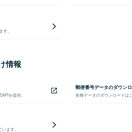
きます。
け情報
郵便番号データのダウンロ
APIを提供。
各種データのダウンロードはこち
ています。