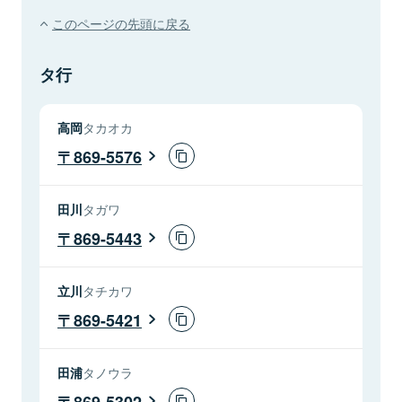
このページの先頭に戻る
タ行
高岡
タカオカ
869-5576
田川
タガワ
869-5443
立川
タチカワ
869-5421
田浦
タノウラ
869-5302