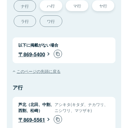
ハ行
マ行
ヤ行
ナ行
ラ行
ワ行
以下に掲載がない場合
869-5400
このページの先頭に戻る
ア行
芦北（北田、中割、
アシキタ(キタダ、ナカワリ、
西割、松崎）
ニシワリ、マツザキ)
869-5561