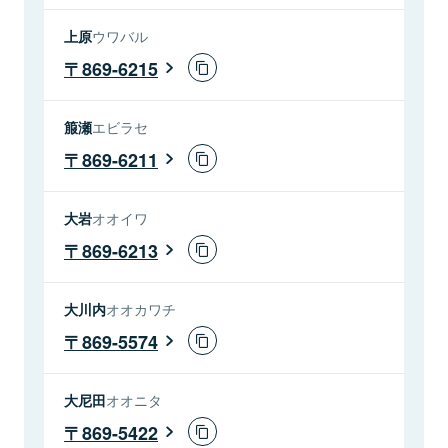
上原
ウワバル
869-6215
箙瀬
エビラセ
869-6211
大岩
オオイワ
869-6213
大川内
オオカワチ
869-5574
大尼田
オオニタ
869-5422