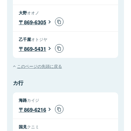
大野
オオノ
869-6305
乙千屋
オトジヤ
869-5431
このページの先頭に戻る
カ行
海路
カイジ
869-6216
国見
クニミ