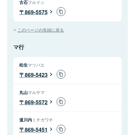
古石
フルイシ
869-5575
このページの先頭に戻る
マ行
松生
マツバエ
869-5423
丸山
マルヤマ
869-5572
道川内
ミチガワチ
869-5451