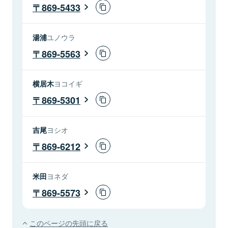
869-5433
湯浦
ユノウラ
869-5563
横居木
ヨコイギ
869-5301
吉尾
ヨシオ
869-6212
米田
ヨネダ
869-5573
このページの先頭に戻る