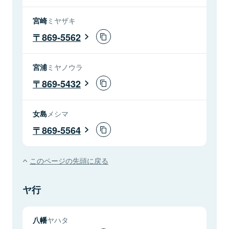
宮崎
ミヤザキ
869-5562
宮浦
ミヤノウラ
869-5432
女島
メシマ
869-5564
このページの先頭に戻る
ヤ行
八幡
ヤハタ