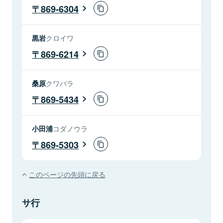
869-6304
黒岩
クロイワ
869-6214
桑原
クワバラ
869-5434
小田浦
コダノウラ
869-5303
このページの先頭に戻る
サ行