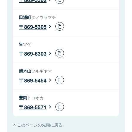
田浦町
タノウラマチ
869-5305
告
ツゲ
869-6303
鶴木山
ツルギヤマ
869-5454
豊岡
トヨオカ
869-5571
このページの先頭に戻る