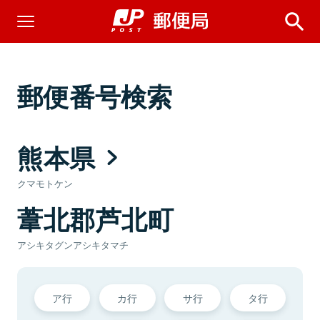
郵便番号検索
熊本県
クマモトケン
葦北郡芦北町
アシキタグンアシキタマチ
ア行
カ行
サ行
タ行