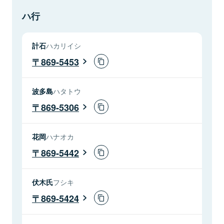
ハ行
計石
ハカリイシ
869-5453
波多島
ハタトウ
869-5306
花岡
ハナオカ
869-5442
伏木氏
フシキ
869-5424