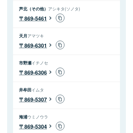
芦北（その他）
アシキタ(ソノタ)
869-5461
天月
アマツキ
869-6301
市野瀬
イチノセ
869-6306
井牟田
イムタ
869-5307
海浦
ウミノウラ
869-5304