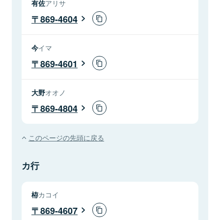
有佐
アリサ
869-4604
今
イマ
869-4601
大野
オオノ
869-4804
このページの先頭に戻る
カ行
栫
カコイ
869-4607