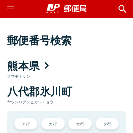
郵便番号検索
熊本県
クマモトケン
八代郡氷川町
ヤツシログンヒカワチョウ
ア行
カ行
サ行
タ行