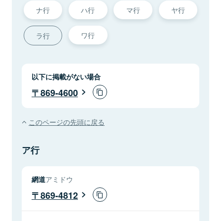
ナ行
ハ行
マ行
ヤ行
ワ行
ラ行
以下に掲載がない場合
869-4600
このページの先頭に戻る
ア行
網道
アミドウ
869-4812