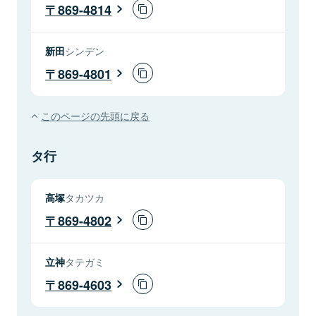
869-4814
新田
シンデン
869-4801
このページの先頭に戻る
タ行
高塚
タカツカ
869-4802
立神
タテガミ
869-4603