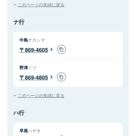
このページの先頭に戻る
ナ行
中島
ナカシマ
869-4605
野津
ノヅ
869-4805
このページの先頭に戻る
ハ行
早尾
ハヤオ