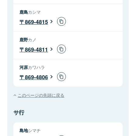
鹿島
カシマ
869-4815
鹿野
カノ
869-4811
河原
カワハラ
869-4806
このページの先頭に戻る
サ行
島地
シマチ