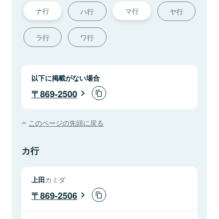
ナ行
マ行
ハ行
ヤ行
ラ行
ワ行
以下に掲載がない場合
869-2500
このページの先頭に戻る
カ行
上田
カミダ
869-2506