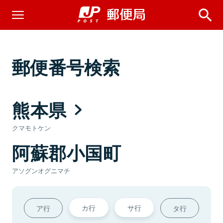
郵便番号検索
熊本県
クマモトケン
阿蘇郡小国町
アソグンオグニマチ
カ行
サ行
ア行
タ行