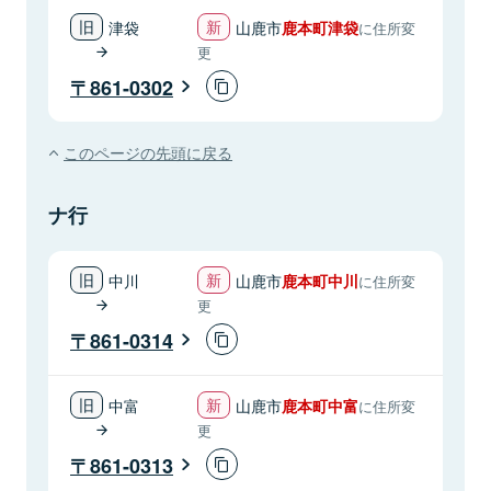
津袋
山鹿市
鹿本町津袋
に住所変
更
861-0302
このページの先頭に戻る
ナ行
中川
山鹿市
鹿本町中川
に住所変
更
861-0314
中富
山鹿市
鹿本町中富
に住所変
更
861-0313