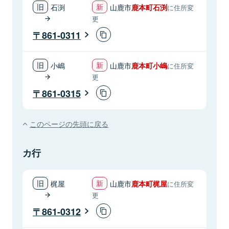
石渕
山鹿市
鹿本町石渕
に住所変
更
861-0311
小嶋
山鹿市
鹿本町小嶋
に住所変
更
861-0315
このページの先頭に戻る
カ行
梶屋
山鹿市
鹿本町梶屋
に住所変
更
861-0312