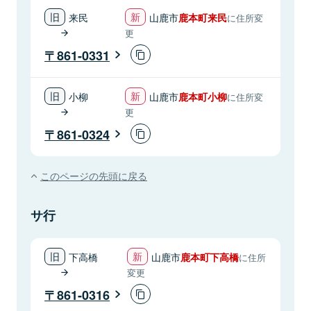
来民
山鹿市
鹿本町来民
に住所変
更
861-0331
小柳
山鹿市
鹿本町小柳
に住所変
更
861-0324
このページの先頭に戻る
サ行
下高橋
山鹿市
鹿本町下高橋
に住所
変更
861-0316