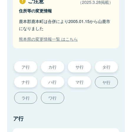
ご注意
（2025.3.28掲載）
住所等の変更情報
鹿本郡鹿本町は合併により2005.01.15から山鹿市
になりました
熊本県の変更情報一覧 はこちら
ア行
カ行
サ行
タ行
ナ行
ハ行
マ行
ヤ行
ラ行
ワ行
ア行