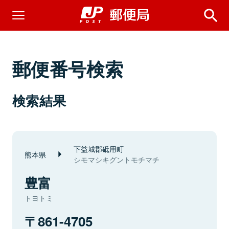
郵便番号検索
検索結果
下益城郡砥用町
熊本県
シモマシキグントモチマチ
豊富
トヨトミ
861-4705