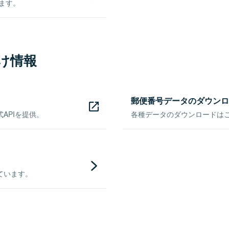
きます。
け情報
郵便番号データのダウンロ
APIを提供。
各種データのダウンロードはこち
ています。