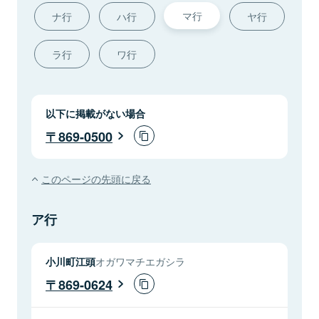
マ行
ナ行
ハ行
ヤ行
ラ行
ワ行
以下に掲載がない場合
869-0500
このページの先頭に戻る
ア行
小川町江頭
オガワマチエガシラ
869-0624