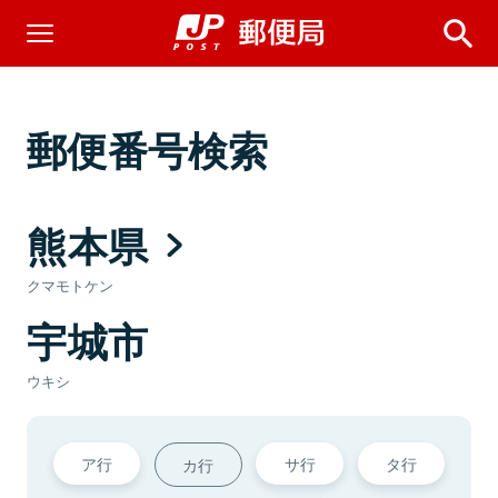
郵便番号検索
熊本県
クマモトケン
宇城市
ウキシ
ア行
サ行
タ行
カ行